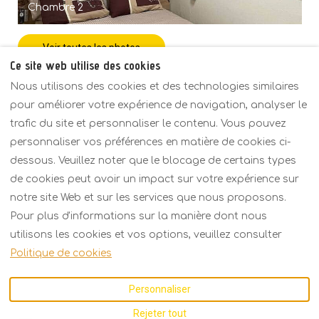
Chambre 2
Voir toutes les photos
Ce site web utilise des cookies
Nous utilisons des cookies et des technologies similaires
pour améliorer votre expérience de navigation, analyser le
trafic du site et personnaliser le contenu. Vous pouvez
Politiques
Vue d'ensemble
Tarifs
personnaliser vos préférences en matière de cookies ci-
Contact
dessous. Veuillez noter que le blocage de certains types
de cookies peut avoir un impact sur votre expérience sur
notre site Web et sur les services que nous proposons.
Français
EUR
+30 6934158793
Pour plus d'informations sur la manière dont nous
utilisons les cookies et vos options, veuillez consulter
Kavalas 2, Porto Fino,
©
2026
KARMA Seaside
Politique de cookies
Asprovalta,
Maison
Tous droits
Thessaloniki, Grèce
réservés
- Powered
Personnaliser
57021
.
by
Lodgify
E-mail
:
Rejeter tout
karmarecidence@gmail.