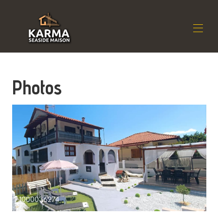
Maison
Photos
Résidence
▾
Emplacement
▾
Disponibilité
▾
Avis
▾
Contact
1000036274