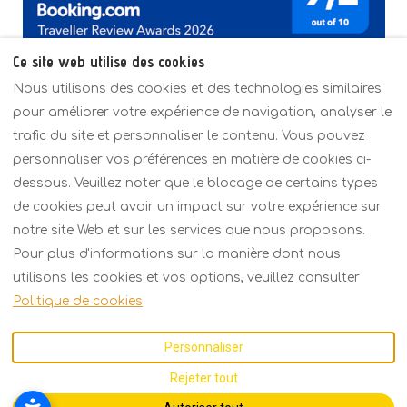
Ce site web utilise des cookies
Nous utilisons des cookies et des technologies similaires
pour améliorer votre expérience de navigation, analyser le
trafic du site et personnaliser le contenu. Vous pouvez
Politiques
Vue d'ensemble
Tarifs
personnaliser vos préférences en matière de cookies ci-
Contact
dessous. Veuillez noter que le blocage de certains types
de cookies peut avoir un impact sur votre expérience sur
notre site Web et sur les services que nous proposons.
Français
EUR
+30 6934158793
Pour plus d'informations sur la manière dont nous
utilisons les cookies et vos options, veuillez consulter
Kavalas 2, Porto Fino,
©
2026
KARMA Seaside
Politique de cookies
Asprovalta,
Maison
Tous droits
Thessaloniki, Grèce
réservés
- Powered
Personnaliser
57021
.
by
Lodgify
E-mail
:
Rejeter tout
karmarecidence@gmail.
com