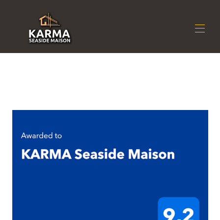
Maison
Résidence
▾
Emplacement
▾
Disponibilité
▾
Avis
▾
Contact