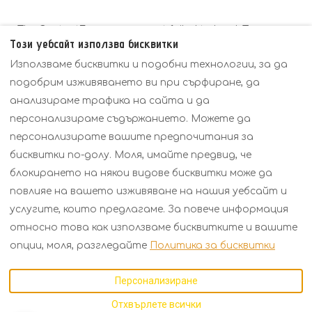
The ContactForm component failed to load. Try
Този уебсайт използва бисквитки
refreshing the page.
Използваме бисквитки и подобни технологии, за да
подобрим изживяването ви при сърфиране, да
анализираме трафика на сайта и да
персонализираме съдържанието. Можете да
Политики
Преглед
Цени
персонализирате вашите предпочитания за
Контакт
бисквитки по-долу. Моля, имайте предвид, че
блокирането на някои видове бисквитки може да
повлияе на вашето изживяване на нашия уебсайт и
Bulgarian
EUR
+30 6934158793
услугите, които предлагаме. За повече информация
относно това как използваме бисквитките и вашите
Kavalas 2, Porto Fino,
©
2026
KARMA Seaside
опции, моля, разгледайте
Политика за бисквитки
Asprovalta,
Maison
Всички права
Thessaloniki, Гърция
запазени
- Задвижвано
Персонализиране
57021
.
от
Lodgify
Имейл
:
Отхвърлете всички
karmarecidence@gmail.