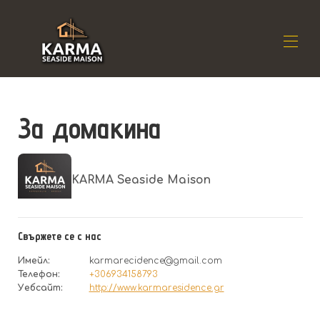
Дом
За домакина
Резиденция
▾
Местоположение
▾
Наличност
▾
Отзиви
▾
KARMA Seaside Maison
Контакт
Свържете се с нас
Имейл
:
karmarecidence@gmail.com
Телефон
:
+306934158793
Уебсайт
:
http://www.karmaresidence.gr