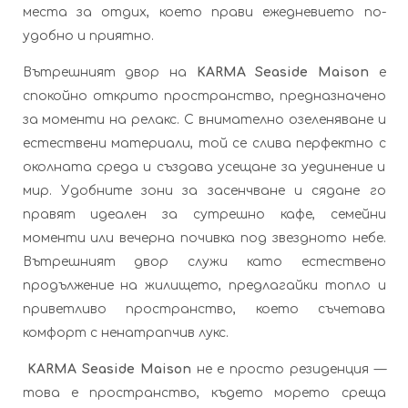
места за отдих, което прави ежедневието по-
удобно и приятно.
Вътрешният двор на
KARMA Seaside Maison
е
спокойно открито пространство, предназначено
за моменти на релакс. С внимателно озеленяване и
естествени материали, той се слива перфектно с
околната среда и създава усещане за уединение и
мир. Удобните зони за засенчване и сядане го
правят идеален за сутрешно кафе, семейни
моменти или вечерна почивка под звездното небе.
Вътрешният двор служи като естествено
продължение на жилището, предлагайки топло и
приветливо пространство, което съчетава
комфорт с ненатрапчив лукс.
KARMA Seaside Maison
не е просто резиденция —
това е пространство, където морето среща