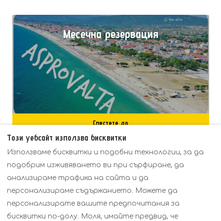
Месечна резервация
Спестете до
15%
Този уебсайт използва бисквитки
Използваме бисквитки и подобни технологии, за да
подобрим изживяването ви при сърфиране, да
анализираме трафика на сайта и да
персонализираме съдържанието. Можете да
Политики
Преглед
Цени
персонализирате вашите предпочитания за
Контакт
бисквитки по-долу. Моля, имайте предвид, че