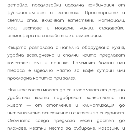
детайла, предлагайки идеална комбинация от
функционалност и естетика. Просторните и
светли стаи включват естествени материали,
меки цветове и модерни линии, създавайки
атмосфера на спокойствие и релаксация.
Къщата разполага с напълно оборудвана кухня,
удобна всекидневна и спални, които предлагат
качествен сън и почивка. Големият балкон или
тераса е идеално място за кафе сутрин или
прохладна напитка при залез.
Нашите гости могат да се възползват от редица
удобства, които подобряват качеството на
живот — от отопление и климатизация до
интелигентно осветление и системи за сигурност.
Околната среда предлага лесен достъп до
плажове, местни места за събиране, магазини и