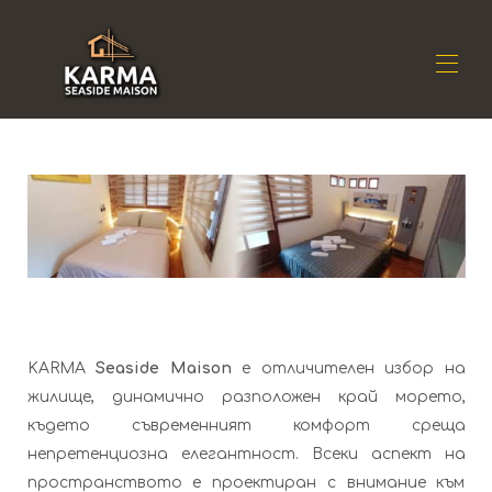
Дом
Резиденция
▾
Местоположение
▾
Наличност
▾
Отзиви
▾
Контакт
KARMA
Seaside Maison
е отличителен избор на
жилище, динамично разположен край морето,
където съвременният комфорт среща
непретенциозна елегантност. Всеки аспект на
пространството е проектиран с внимание към