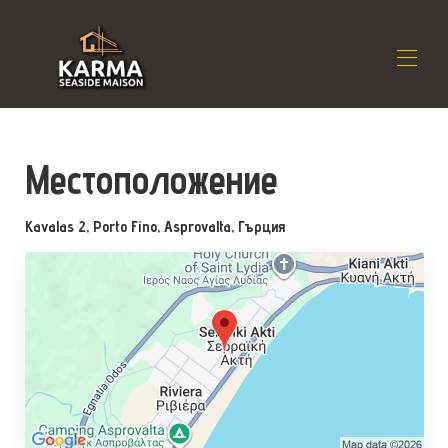
Дом
Местоположение
Резиденция
▾
Местоположение
▾
Наличност
▾
Kavalas 2, Porto Fino, Asprovalta, Гърция
Отзиви
▾
Контакт