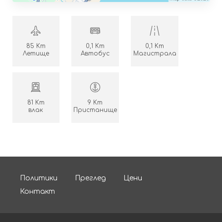
85 Km
0,1 Km
0,1 Km
Летище
Автобус
Магистрала
81 Km
9 Km
влак
Пристанище
Политики
Преглед
Цени
Контакт