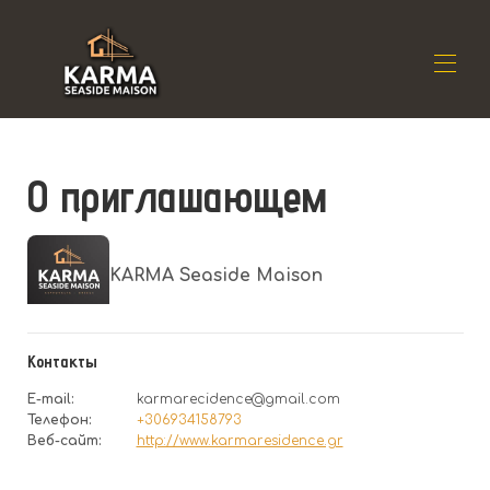
Дом
О приглашающем
Резиденция
▾
Расположение
▾
Доступность
▾
Отзывы
▾
KARMA Seaside Maison
Контакт
Контакты
E-mail
:
karmarecidence@gmail.com
Телефон
:
+306934158793
Веб-сайт
:
http://www.karmaresidence.gr