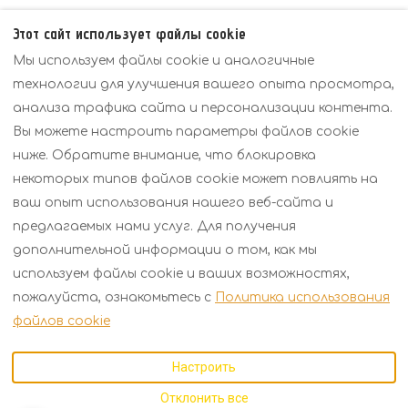
Этот сайт использует файлы cookie
The ContactForm component failed to load. Try
Мы используем файлы cookie и аналогичные
refreshing the page.
технологии для улучшения вашего опыта просмотра,
анализа трафика сайта и персонализации контента.
Вы можете настроить параметры файлов cookie
ниже. Обратите внимание, что блокировка
Политики
Обзор
Цены
некоторых типов файлов cookie может повлиять на
Контакты
ваш опыт использования нашего веб-сайта и
предлагаемых нами услуг. Для получения
дополнительной информации о том, как мы
Russian
EUR
+30 6934158793
используем файлы cookie и ваших возможностях,
пожалуйста, ознакомьтесь с
Политика использования
Kavalas 2, Porto Fino,
©
2026
KARMA Seaside
файлов cookie
Asprovalta,
Maison
Все права
Thessaloniki, Греция
защищены
- Powered
Настроить
57021
.
by
Lodgify
E-mail
:
Отклонить все
karmarecidence@gmail.