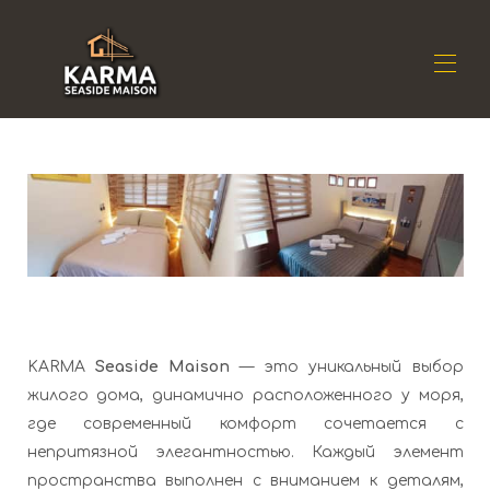
Дом
Резиденция
▾
Расположение
▾
Доступность
▾
Отзывы
▾
Контакт
KARMA
Seaside Maison
— это уникальный выбор
жилого дома, динамично расположенного у моря,
где современный комфорт сочетается с
непритязной элегантностью. Каждый элемент
пространства выполнен с вниманием к деталям,