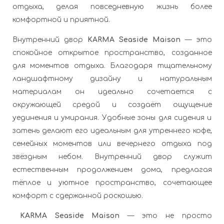
отдыха, делая повседневную жизнь более
комфортной и приятной.
Внутренний двор
KARMA Seaside Maison
— это
спокойное открытое пространство, созданное
для моментов отдыха. Благодаря тщательному
ландшафтному дизайну и натуральным
материалам он идеально сочетается с
окружающей средой и создаёт ощущение
уединения и умирания. Удобные зоны для сидения и
затень делают его идеальным для утреннего кофе,
семейных моментов или вечернего отдыха под
звёздным небом. Внутренний двор служит
естественным продолжением дома, предлагая
тёплое и уютное пространство, сочетающее
комфорт с сдержанной роскошью.
KARMA Seaside Maison
— это не просто