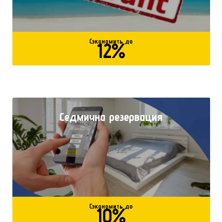
Сэкономить до
12%
Седмична резервация
Сэкономить до
10%