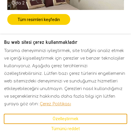
Oda 2
Tüm resimleri keşfedin
Bu web sitesi çerez kullanmaktadır
Tarama deneyiminizi iyileştirmek, site trafiğini analiz etmek
Politikalar
Genel Bakış
Fiyatlar
ve içeriği kişiselleştirmek için çerezler ve benzer teknolojiler
İletişim
kullanıyoruz. Aşağıda çerez tercihlerinizi
özelleştirebilirsiniz. Lütfen bazı çerez türlerini engellemenin
web sitemizdeki deneyiminizi ve sunduğumuz hizmetleri
Turkish
EUR
+30 6934158793
etkileyebileceğini unutmayın. Çerezleri nasıl kullandığımız
ve seçenekleriniz hakkında daha fazla bilgi için lütfen
Kavalas 2, Porto Fino,
©
2026
KARMA Seaside
şuraya göz atın:
Çerez Politikası
Asprovalta,
Maison
Tüm hakları
Thessaloniki,
saklıdır
- Tarafından
Özelleştirmek
Yunanistan 57021
.
desteklenmektedir
Lodgify
E-posta
:
Tümünü reddet
karmarecidence@gmail.