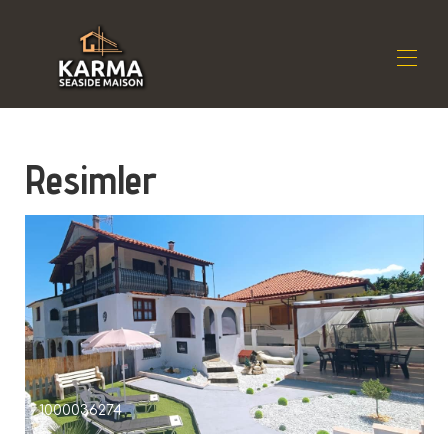
Ev
Resimler
İkamet
▾
Konum
▾
Kullanılabilirlik
▾
Yorumlar
▾
Temas etmek
1000036274