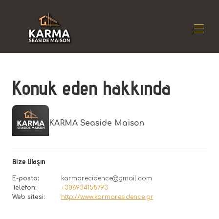
Ev
Konuk eden hakkında
İkamet
▾
Konum
▾
Kullanılabilirlik
▾
Yorumlar
▾
KARMA Seaside Maison
Temas etmek
Bize Ulaşın
E-posta
:
karmarecidence@gmail.com
Telefon
:
+306934158793
Web sitesi
:
http://www.karmaresidence.gr