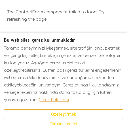
The ContactForm component failed to load. Try
refreshing the page.
Bu web sitesi çerez kullanmaktadır
Tarama deneyiminizi iyileştirmek, site trafiğini analiz etmek
Politikalar
Genel Bakış
Fiyatlar
ve içeriği kişiselleştirmek için çerezler ve benzer teknolojiler
İletişim
kullanıyoruz. Aşağıda çerez tercihlerinizi
özelleştirebilirsiniz. Lütfen bazı çerez türlerini engellemenin
web sitemizdeki deneyiminizi ve sunduğumuz hizmetleri
Turkish
EUR
+30 6934158793
etkileyebileceğini unutmayın. Çerezleri nasıl kullandığımız
ve seçenekleriniz hakkında daha fazla bilgi için lütfen
Kavalas 2, Porto Fino,
©
2026
KARMA Seaside
şuraya göz atın:
Çerez Politikası
Asprovalta,
Maison
Tüm hakları
Thessaloniki,
saklıdır
- Tarafından
Özelleştirmek
Yunanistan 57021
.
desteklenmektedir
Lodgify
E-posta
:
Tümünü reddet
karmarecidence@gmail.