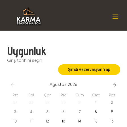
Ev
Uygunluk
İkamet
▾
Konum
▾
Giriş tarihini seçin
Kullanılabilirlik
▾
Şimdi Rezervasyon Yap
Yorumlar
▾
Temas etmek
Ağustos 2026
Pzt
Sal
Çar
Per
Cum
Cmt
Paz
27
28
29
30
31
1
2
3
4
5
6
7
8
9
10
11
12
13
14
15
16