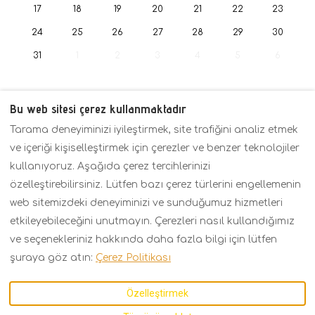
17
18
19
20
21
22
23
24
25
26
27
28
29
30
31
1
2
3
4
5
6
Bu web sitesi çerez kullanmaktadır
Tarama deneyiminizi iyileştirmek, site trafiğini analiz etmek
Politikalar
Genel Bakış
Fiyatlar
ve içeriği kişiselleştirmek için çerezler ve benzer teknolojiler
İletişim
kullanıyoruz. Aşağıda çerez tercihlerinizi
özelleştirebilirsiniz. Lütfen bazı çerez türlerini engellemenin
web sitemizdeki deneyiminizi ve sunduğumuz hizmetleri
Turkish
EUR
+30 6934158793
etkileyebileceğini unutmayın. Çerezleri nasıl kullandığımız
ve seçenekleriniz hakkında daha fazla bilgi için lütfen
Kavalas 2, Porto Fino,
©
2026
KARMA Seaside
şuraya göz atın:
Çerez Politikası
Asprovalta,
Maison
Tüm hakları
Thessaloniki,
saklıdır
- Tarafından
Özelleştirmek
Yunanistan 57021
.
desteklenmektedir
Lodgify
E-posta
: