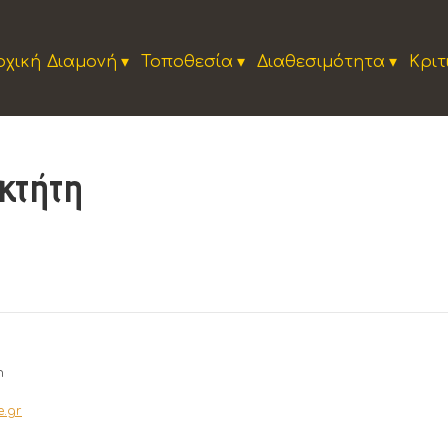
ρχική
Διαμονή
▾
Τοποθεσία
▾
Διαθεσιμότητα
▾
Κριτ
οκτήτη
m
e.gr