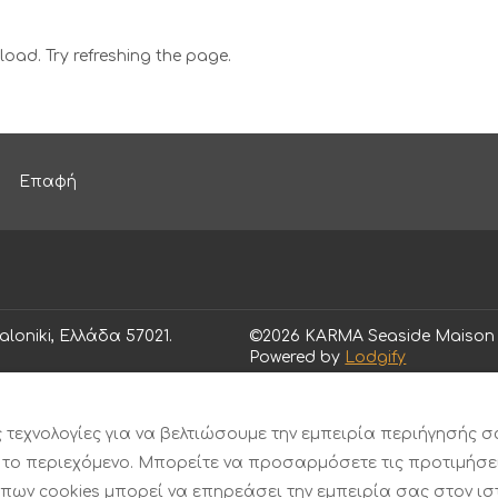
oad. Try refreshing the page.
Επαφή
aloniki, Ελλάδα 57021
.
©
2026
KARMA Seaside Maison
Powered by
Lodgify
τεχνολογίες για να βελτιώσουμε την εμπειρία περιήγησής σ
 το περιεχόμενο. Μπορείτε να προσαρμόσετε τις προτιμήσε
πων cookies μπορεί να επηρεάσει την εμπειρία σας στον ισ