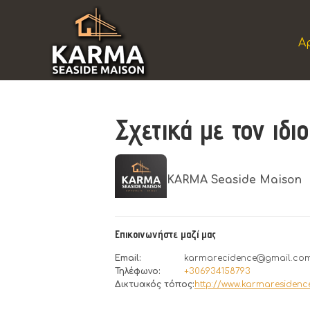
Α
Σχετικά με τον ιδι
KARMA Seaside Maison
Επικοινωνήστε μαζί μας
Email
:
karmarecidence@gmail.co
Τηλέφωνο
:
+306934158793
Δικτυακός τόπος
:
http://www.karmaresidenc