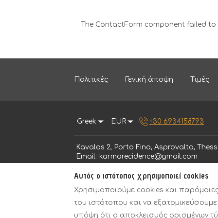
The ContactForm component failed to l
Πολιτικές
Γενική άποψη
Τιμές
Greek
EUR
+30 6934158793
Kavalas 2, Porto Fino, Asprovalta, Thess
Email
:
karmarecidence@gmail.com
Αυτός ο ιστότοπος χρησιμοποιεί cookies
Χρησιμοποιούμε cookies και παρόμοιες 
του ιστότοπου και να εξατομικεύσουμε
υπόψη ότι ο αποκλεισμός ορισμένων τύ