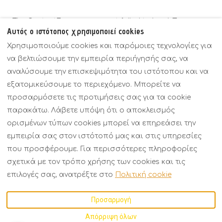
The ContactForm component failed to load. Try
Αυτός ο ιστότοπος χρησιμοποιεί cookies
refreshing the page.
Χρησιμοποιούμε cookies και παρόμοιες τεχνολογίες για
να βελτιώσουμε την εμπειρία περιήγησής σας, να
αναλύσουμε την επισκεψιμότητα του ιστότοπου και να
εξατομικεύσουμε το περιεχόμενο. Μπορείτε να
Πολιτικές
Γενική άποψη
Τιμές
προσαρμόσετε τις προτιμήσεις σας για τα cookie
Επαφή
παρακάτω. Λάβετε υπόψη ότι ο αποκλεισμός
ορισμένων τύπων cookies μπορεί να επηρεάσει την
εμπειρία σας στον ιστότοπό μας και στις υπηρεσίες
Greek
EUR
+30 6934158793
που προσφέρουμε. Για περισσότερες πληροφορίες
σχετικά με τον τρόπο χρήσης των cookies και τις
Kavalas 2, Porto Fino,
©
2026
KARMA Seaside
επιλογές σας, ανατρέξτε στο
Πολιτική cookie
Asprovalta,
Maison
Με επιφύλαξη
Thessaloniki, Ελλάδα
παντός δικαιώματος
-
Προσαρμογή
57021
.
Powered by
Lodgify
Email
:
Απόρριψη όλων
karmarecidence@gmail.