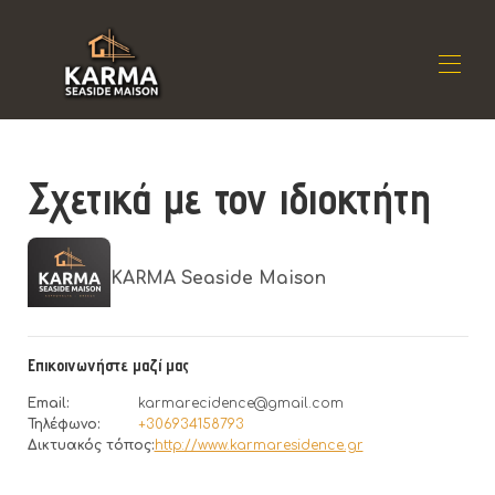
Αρχική
Σχετικά με τον ιδιοκτήτη
Διαμονή
▾
Τοποθεσία
▾
Διαθεσιμότητα
▾
Κριτικές
▾
KARMA Seaside Maison
Επικοινωνία
Επικοινωνήστε μαζί μας
Email
:
karmarecidence@gmail.com
Τηλέφωνο
:
+306934158793
Δικτυακός τόπος
:
http://www.karmaresidence.gr